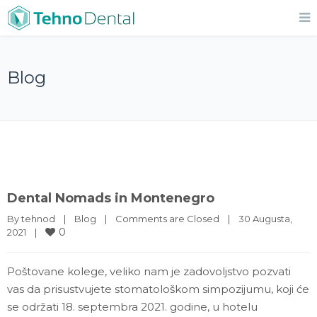
Blog
Dental Nomads in Montenegro
By 
tehnod
|
Blog
|
Comments are Closed
|
30 Augusta, 
0
2021    
|
Poštovane kolege, veliko nam je zadovoljstvo pozvati
vas da prisustvujete stomatološkom simpozijumu, koji će
se održati 18. septembra 2021. godine, u hotelu