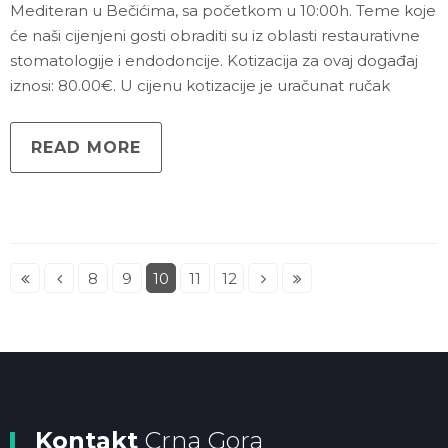
Mediteran u Bečićima, sa početkom u 10:00h. Teme koje
će naši cijenjeni gosti obraditi su iz oblasti restaurativne
stomatologije i endodoncije. Kotizacija za ovaj događaj
iznosi: 80.00€. U cijenu kotizacije je uračunat ručak
READ MORE
8
9
10
11
12
Kontakt
Crna Gora