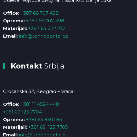
Bulevar Vojvode Živojina Mišića 10B; Banja Luka
Office:
+387 66 707 498
Oprema:
+387 66 707 498
Materijali:
+387 65 022 232
Email:
info@tehnodental.ba
Kontakt
Srbija
Gročanska 32, Beograd – Vračar
Office:
+381 11 4524 448
+381 69 123 7704
Oprema:
+381 63 8301 831
Materijali:
+381 69 123 7705
Email:
info@tehnodental.rs