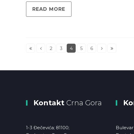
READ MORE
2
3
4
5
6
Kontakt
Crna Gora
Ko
1-3 Đečevića; 81100;
Bulevar 