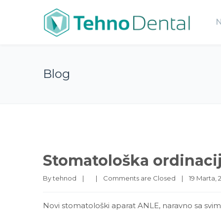
Blog
Stomatološka ordinaci
By 
tehnod
|
|
Comments are Closed
|
19 Marta, 2
Novi stomatološki aparat ANLE, naravno sa svi