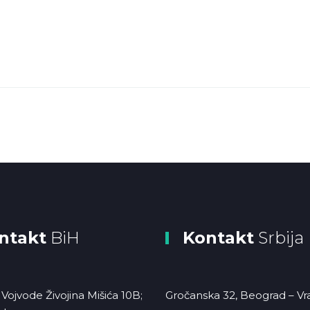
ntakt
BiH
Kontakt
Srbija
Vojvode Živojina Mišića 10B;
Gročanska 32, Beograd – Vr