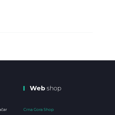
Web
shop
ačar
Crna Gora Shop