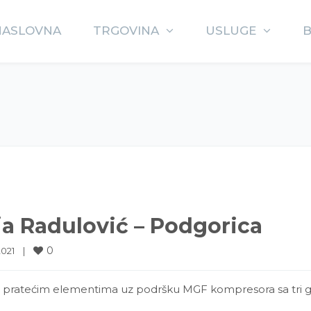
NASLOVNA
TRGOVINA
USLUGE
ja Radulović – Podgorica
0
021    
|
m pratećim elementima uz podršku MGF kompresora sa tri g