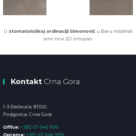
U
stomatološkoj ordinaciji Simonović
u Baru instalirali
smo novi 3D ortopan.
Kontakt
Crna Gora
1-3 Đečevića; 81100;
Podgorica; Crna Gora
Office:
+382 67 646 999
Oprema:
+382 67 646 999