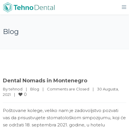
Blog
Dental Nomads in Montenegro
By 
tehnod
|
Blog
|
Comments are Closed
|
30 Augusta, 
0
2021    
|
Poštovane kolege, veliko nam je zadovoljstvo pozvati
vas da prisustvujete stomatološkom simpozijumu, koji će
se održati 18. septembra 2021. godine, u hotelu