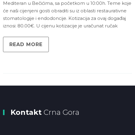
Mediteran u Bečićima, sa početkom u 10:00h. Teme koje
će naši cijenjeni gosti obraditi su iz oblasti restaurativne
stomatologije i endodoncije. Kotizacija za ovaj događaj
iznosi: 80.00€. U cijenu kotizacije je uračunat ručak
READ MORE
Kontakt
Crna Gora