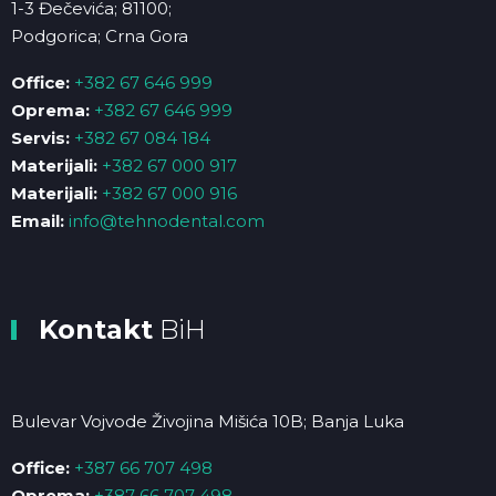
1-3 Đečevića; 81100;
Podgorica; Crna Gora
Office:
+382 67 646 999
Oprema:
+382 67 646 999
Servis:
+382 67 084 184
Materijali:
+382 67 000 917
Materijali:
+382 67 000 916
Email:
info@tehnodental.com
Kontakt
BiH
Bulevar Vojvode Živojina Mišića 10B; Banja Luka
Office:
+387 66 707 498
Oprema:
+387 66 707 498