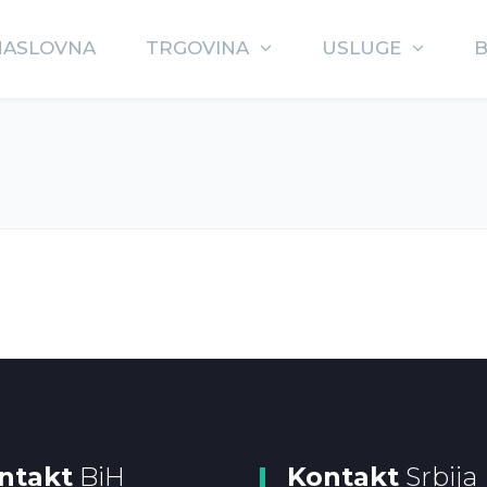
NASLOVNA
TRGOVINA
USLUGE
ntakt
BiH
Kontakt
Srbija