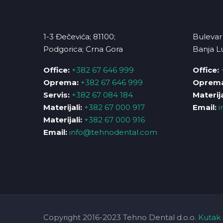
1-3 Đečevića; 81100;
Bulevar 
Podgorica; Crna Gora
Banja L
Office:
+382 67 646 999
Office:
Oprema:
+382 67 646 999
Oprema
Servis:
+382 67 084 184
Materija
Materijali:
+382 67 000 917
Email:
i
Materijali:
+382 67 000 916
Email:
info@tehnodental.com
Copyright 2016-2023 Tehno Dental d.o.o.
Kutak 