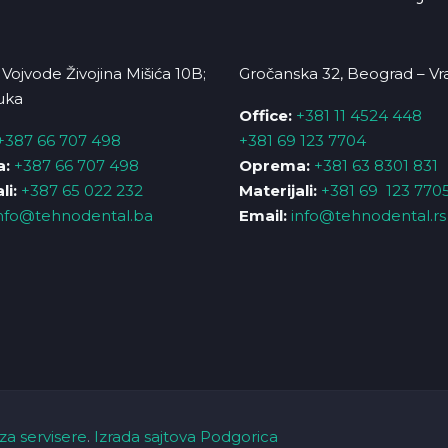
Vojvode Živojina Mišića 10B;
Gročanska 32, Beograd – Vr
uka
Office:
+381 11 4524 448
+387 66 707 498
+381 69 123 7704
:
+387 66 707 498
Oprema:
+381 63 8301 831
li:
+387 65 022 232
Materijali:
+381 69 123 770
nfo@tehnodental.ba
Email:
info@tehnodental.rs
za servisere
.
Izrada sajtova Podgorica