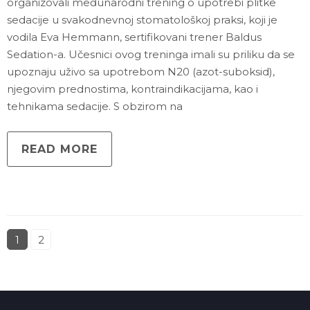
organizovali međunarodni trening o upotrebi plitke
sedacije u svakodnevnoj stomatološkoj praksi, koji je
vodila Eva Hemmann, sertifikovani trener Baldus
Sedation-a. Učesnici ovog treninga imali su priliku da se
upoznaju uživo sa upotrebom N20 (azot-suboksid),
njegovim prednostima, kontraindikacijama, kao i
tehnikama sedacije. S obzirom na
READ MORE
1
2