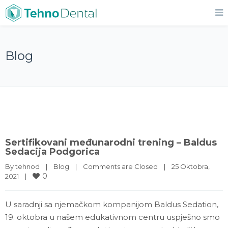
Blog
Sertifikovani međunarodni trening – Baldus
Sedacija Podgorica
By 
tehnod
|
Blog
|
Comments are Closed
|
25 Oktobra, 
0
2021    
|
U saradnji sa njemačkom kompanijom Baldus Sedation,
19. oktobra u našem edukativnom centru uspješno smo