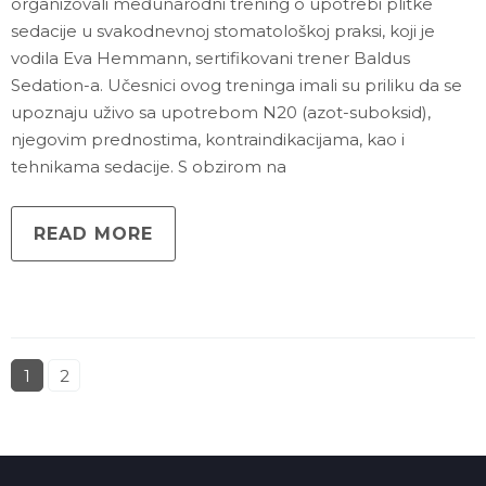
organizovali međunarodni trening o upotrebi plitke
sedacije u svakodnevnoj stomatološkoj praksi, koji je
vodila Eva Hemmann, sertifikovani trener Baldus
Sedation-a. Učesnici ovog treninga imali su priliku da se
upoznaju uživo sa upotrebom N20 (azot-suboksid),
njegovim prednostima, kontraindikacijama, kao i
tehnikama sedacije. S obzirom na
READ MORE
1
2