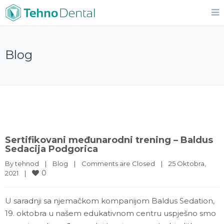
Blog
Sertifikovani međunarodni trening – Baldus
Sedacija Podgorica
By 
tehnod
|
Blog
|
Comments are Closed
|
25 Oktobra, 
0
2021    
|
U saradnji sa njemačkom kompanijom Baldus Sedation,
19. oktobra u našem edukativnom centru uspješno smo