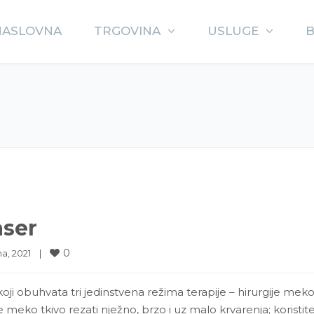
NASLOVNA
TRGOVINA
USLUGE
aser
0
a, 2021    
|
oji obuhvata tri jedinstvena režima terapije – hirurgije mekog 
meko tkivo rezati nježno, brzo i uz malo krvarenja; koristite