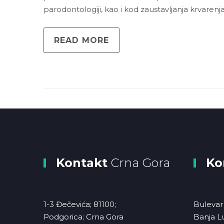
parodontologiji, kao i kod zaustavljanja krvarenja
READ MORE
Kontakt
Crna Gora
Ko
1-3 Đečevića; 81100;
Bulevar 
Podgorica; Crna Gora
Banja L