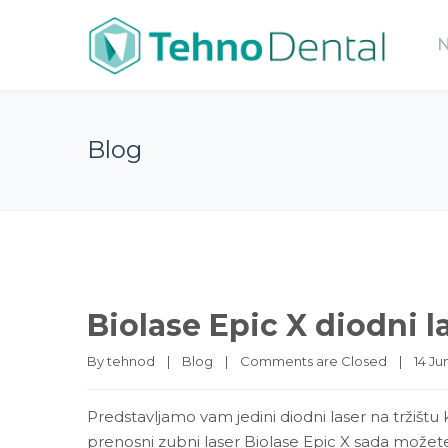
Blog
Biolase Epic X diodni l
By 
tehnod
|
Blog
|
Comments are Closed
|
14 Jun
Predstavljamo vam jedini diodni laser na tržištu k
prenosni zubni laser Biolase Epic X sada možete 