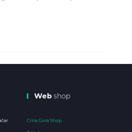
Web
shop
ačar
Crna Gora Shop