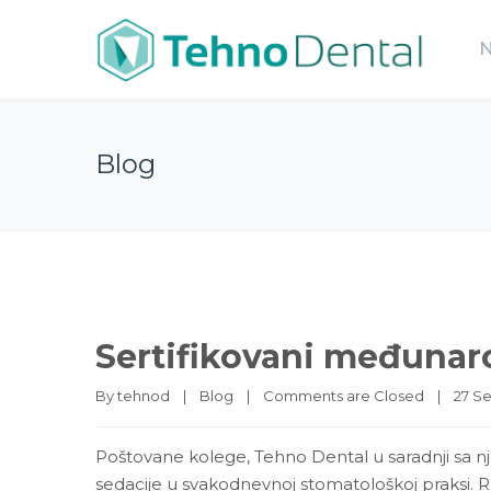
Blog
Sertifikovani međunaro
By 
tehnod
|
Blog
|
Comments are Closed
|
27 Se
Poštovane kolege, Tehno Dental u saradnji sa 
sedacije u svakodnevnoj stomatološkoj praksi. R