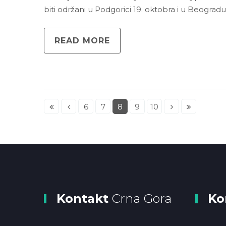
biti održani u Podgorici 19. oktobra i u Beogradu 
READ MORE
6
7
8
9
10
Kontakt
Crna Gora
Ko