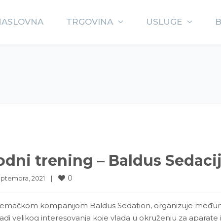
NASLOVNA
TRGOVINA
USLUGE
dni trening – Baldus Sedaci
0
ptembra, 2021    
|
njemačkom kompanijom Baldus Sedation, organizuje međunaro
adi velikog interesovanja koje vlada u okruženju za aparate 