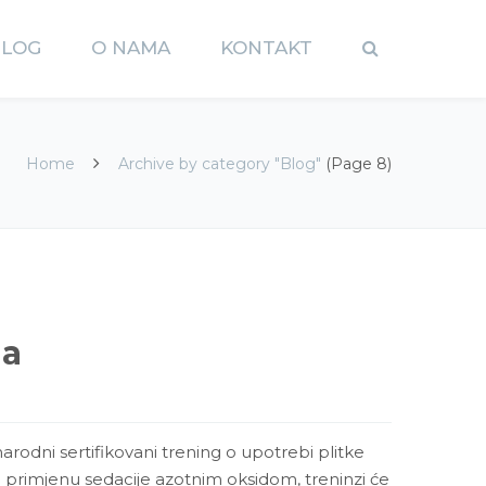
BLOG
O NAMA
KONTAKT
Home
Archive by category "Blog"
(Page 8)
ja
dni sertifikovani trening o upotrebi plitke
i primjenu sedacije azotnim oksidom, treninzi će