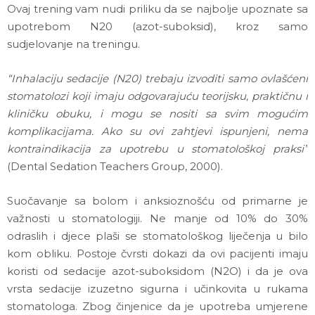
Ovaj trening vam nudi priliku da se najbolje upoznate sa
upotrebom N20 (azot-suboksid), kroz samo
sudjelovanje na treningu.
“Inhalaciju sedacije (N20) trebaju izvoditi samo ovlašćeni
stomatolozi koji imaju odgovarajuću teorijsku, praktičnu i
kliničku obuku, i mogu se nositi sa svim mogućim
komplikacijama. Ako su ovi zahtjevi ispunjeni, nema
kontraindikacija za upotrebu u stomatološkoj praksi”
(Dental Sedation Teachers Group, 2000).
Suočavanje sa bolom i anksioznošću od primarne je
važnosti u stomatologiji. Ne manje od 10% do 30%
odraslih i djece plaši se stomatološkog liječenja u bilo
kom obliku. Postoje čvrsti dokazi da ovi pacijenti imaju
koristi od sedacije azot-suboksidom (N2O) i da je ova
vrsta sedacije izuzetno sigurna i učinkovita u rukama
stomatologa. Zbog činjenice da je upotreba umjerene