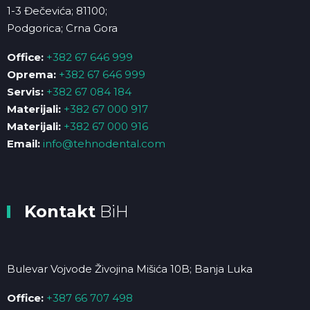
1-3 Đečevića; 81100;
Podgorica; Crna Gora
Office:
+382 67 646 999
Oprema:
+382 67 646 999
Servis:
+382 67 084 184
Materijali:
+382 67 000 917
Materijali:
+382 67 000 916
Email:
info@tehnodental.com
Kontakt
BiH
Bulevar Vojvode Živojina Mišića 10B; Banja Luka
Office:
+387 66 707 498