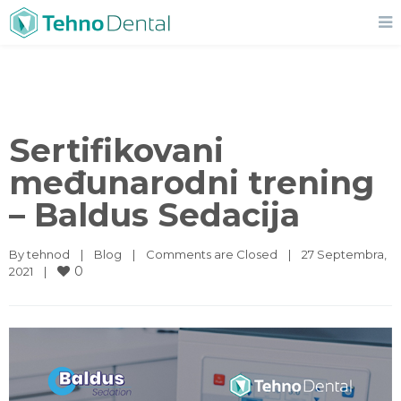
Sertifikovani
međunarodni trening
– Baldus Sedacija
By 
tehnod
|
Blog
|
Comments are Closed
|
27 Septembra, 
0
2021    
|