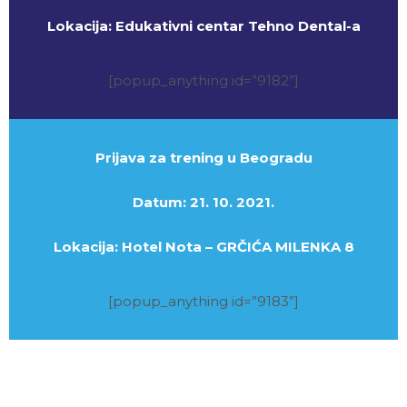
Lokacija: Edukativni centar Tehno Dental-a
[popup_anything id=”9182”]
Prijava za trening u Beogradu
Datum: 21. 10. 2021.
Lokacija: Hotel Nota – GRČIĆA MILENKA 8
[popup_anything id=”9183”]