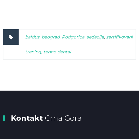
baldus
,
beograd
,
Podgorica
,
sedacija
,
sertifikovani
trening
,
tehno dental
Kontakt
Crna Gora