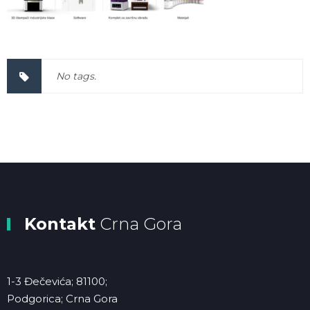
No tags.
Kontakt
Crna Gora
1-3 Đečevića; 81100;
Podgorica; Crna Gora