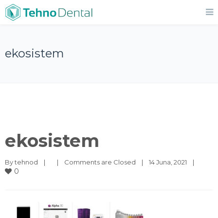
ekosistem
ekosistem
By 
tehnod
|
|
Comments are Closed
|
14 Juna, 2021    
|
0