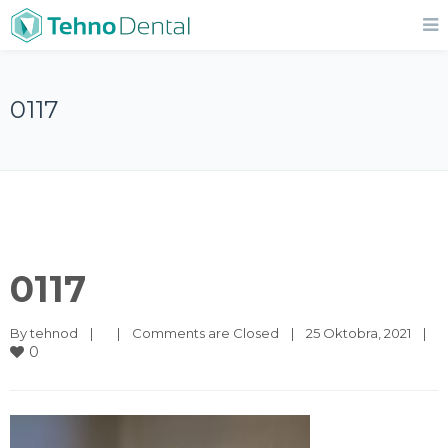
0117
0117
By 
tehnod
|
|
Comments are Closed
|
25 Oktobra, 2021    
|
0